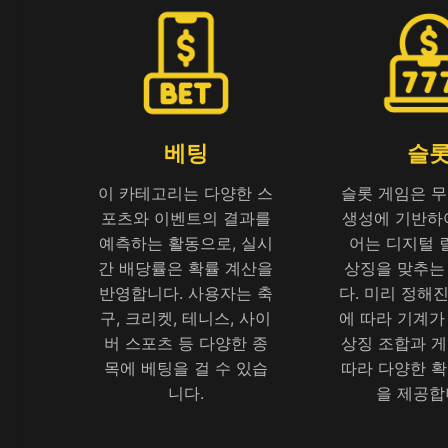
베팅
슬
이 카테고리는 다양한 스
슬롯 게임은 
포츠와 이벤트의 결과를
생성에 기반하
예측하는 활동으로, 실시
어는 디지털 
간 배당률은 확률 계산을
상징을 맞추는
반영합니다. 사용자는 축
다. 미리 정해
구, 크리켓, 테니스, 사이
에 따라 기계가
버 스포츠 등 다양한 종
상징 조합과 
목에 베팅을 걸 수 있습
따라 다양한 
니다.
을 제공합