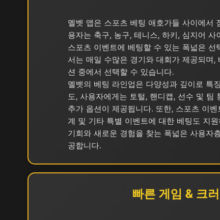
멜벳 앱은 스포츠 베팅 애호가들 사이에서 
용자는 축구, 농구, 테니스, 하키, 심지어
스포츠 이벤트에 베팅할 수 있는 폭넓은 선
서는 매일 수많은 경기와 대회가 제공되며,
션 중에서 선택할 수 있습니다.
멜벳의 베팅 라인업은 다양성과 깊이로 특징
도, 사용자에게는 토털, 핸디캡, 선수 및 팀
추가 옵션이 제공됩니다. 또한, 스포츠 이벤
계 및 기타 특별 이벤트에 대한 베팅도 지
기회와 새로운 경험을 찾는 폭넓은 사용자
공합니다.
빠른 게임 & 크