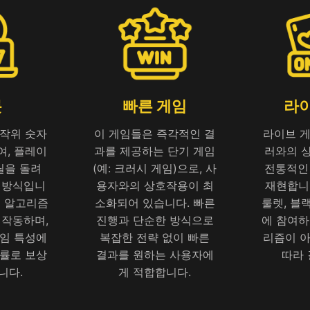
롯
빠른 게임
라이
무작위 숫자
이 게임들은 즉각적인 결
라이브 게
여, 플레이
과를 제공하는 단기 게임
러와의 
릴을 돌려
(예: 크러시 게임)으로, 사
전통적인
 방식입니
용자와의 상호작용이 최
재현합니
진 알고리즘
소화되어 있습니다. 빠른
룰렛, 블
 작동하며,
진행과 단순한 방식으로
에 참여하
게임 특성에
복잡한 전략 없이 빠른
리즘이 아
확률로 보상
결과를 원하는 사용자에
따라 
니다.
게 적합합니다.