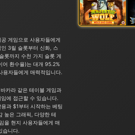
제공 게임으로 사용자들에게
인 3릴 슬롯부터 신화, 스
 슬롯까지 수천 가지 슬롯 게
어 환수율)는 대개 95.2%
는 사용자들에게 매력적입니다.
, 바카라 같은 테이블 게임과
임에 접근할 수 있습니다.
용과 $1부터 시작하는 베팅
 높은 그래픽, 다양한 테
게임을 현지 사용자들에게 매
있습니다.