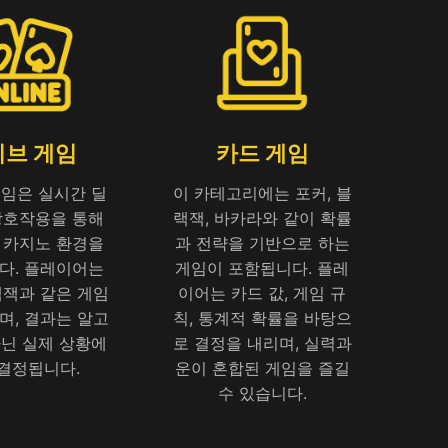
브 게임
카드 게임
임은 실시간 딜
이 카테고리에는 포커, 블
상호작용을 통해
랙잭, 바카라와 같이 확률
 카지노 환경을
과 전략을 기반으로 하는
다. 플레이어는
게임이 포함됩니다. 플레
랙잭과 같은 게임
이어는 카드 값, 게임 규
며, 결과는 알고
칙, 통계적 확률을 바탕으
닌 실제 상황에
로 결정을 내리며, 실력과
결정됩니다.
운이 혼합된 게임을 즐길
수 있습니다.