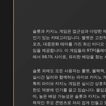
슬롯과 카지노 게임은 접근성과 다양한 
인기 있는 카테고리입니다. 멜벳은 고전적
포츠, 대중문화 테마를 가진 최신 비디오
임을 제공합니다. 이 게임들의 RTP(플레이
에서 98.1% 사이로, 유리한 배당을 찾
슬롯 외에도 모든 사용자는 룰렛, 블랙잭
실시간 딜러와 함께하는 라이브 카지노 게
특히 라이브 카지노 게임은 실시간 상호작
한도 덕분에 인기를 끌고 있습니다. 몰입감
마, 높은 배당 가능성은 슬롯과 카지노 
력적인 주요 콘텐츠로 자리 잡게 만들고 