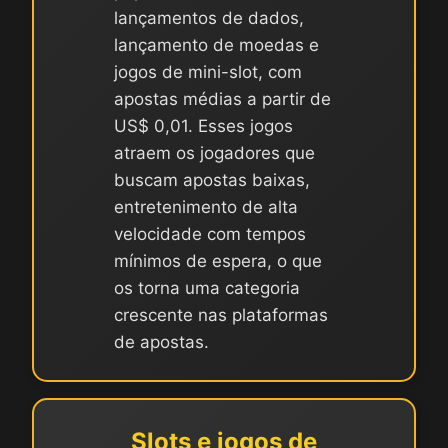
lançamentos de dados,
lançamento de moedas e
jogos de mini-slot, com
apostas médias a partir de
US$ 0,01. Esses jogos
atraem os jogadores que
buscam apostas baixas,
entretenimento de alta
velocidade com tempos
mínimos de espera, o que
os torna uma categoria
crescente nas plataformas
de apostas.
Slots e jogos de