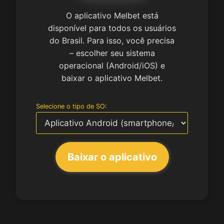
O aplicativo Melbet está
disponível para todos os usuários
do Brasil. Para isso, você precisa
– escolher seu sistema
operacional (Android/iOS) e
baixar o aplicativo Melbet.
Selecione o tipo de SO:
Baixar o aplicativo