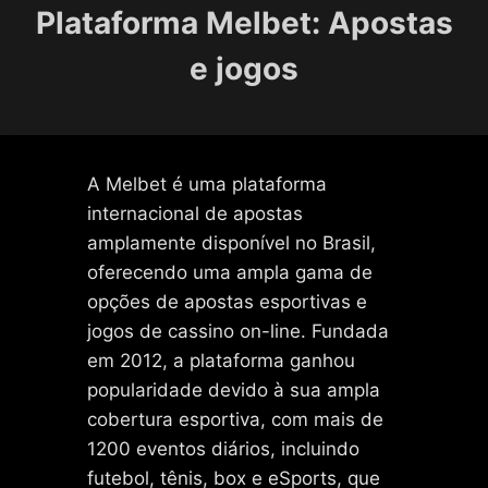
Plataforma Melbet: Apostas
e jogos
A Melbet é uma plataforma
internacional de apostas
amplamente disponível no Brasil,
oferecendo uma ampla gama de
opções de apostas esportivas e
jogos de cassino on-line. Fundada
em 2012, a plataforma ganhou
popularidade devido à sua ampla
cobertura esportiva, com mais de
1200 eventos diários, incluindo
futebol, tênis, box e eSports, que