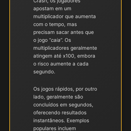
Crash, os jogadores
apostam em um
multiplicador que aumenta
com o tempo, mas
precisam sacar antes que
o jogo “
caia
”. Os
multiplicadores geralmente
atingem até x100, embora
o risco aumente a cada
segundo.
Os jogos rápidos, por outro
lado, geralmente são
concluídos em segundos,
oferecendo resultados
instantâneos. Exemplos
populares incluem