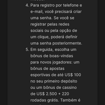
Para registro por telefone e
e-mail, você precisará criar
uma senha. Se você se
registrar pelas redes
sociais ou pela opção de
um clique, poderá definir
uma senha posteriormente.
Em seguida, escolha um
bônus de boas-vindas
para novos jogadores: um
bônus de apostas
esportivas de até US$ 100
no seu primeiro depósito
ou um bônus de cassino
de US$ 2.500 + 220
rodadas grátis. Também é