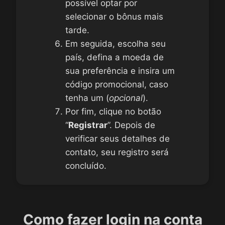
possível optar por
selecionar o bônus mais
tarde.
Em seguida, escolha seu
país, defina a moeda de
sua preferência e insira um
código promocional, caso
tenha um (
opcional
).
Por fim, clique no botão
“
Registrar
”. Depois de
verificar seus detalhes de
contato, seu registro será
concluído.
Como fazer login na conta