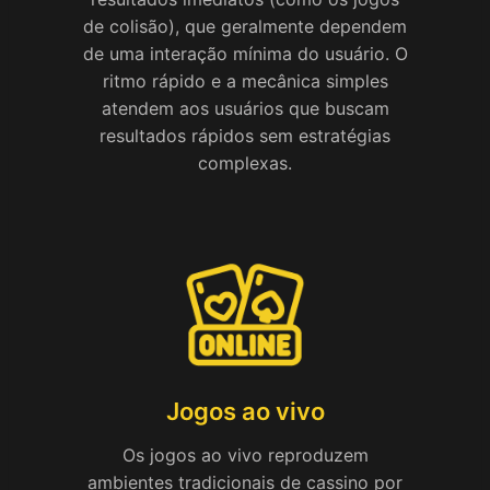
de colisão), que geralmente dependem
de uma interação mínima do usuário. O
ritmo rápido e a mecânica simples
atendem aos usuários que buscam
resultados rápidos sem estratégias
complexas.
Jogos ao vivo
Os jogos ao vivo reproduzem
ambientes tradicionais de cassino por